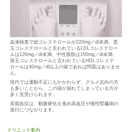
血液検査で総コレステロールが220mg／dl未満、悪
玉コレステロールと言われているLDLコレステロー
ルは120mg／dl未満、中性脂肪は150mg／dl未満、
善玉コレステロールと言われているHDLコレステ
ロールは40mg／dl以上の値であれば問題はありませ
ん。
現代では運動不足にもかかわらず、グルメ志向の方
も多いことから、この値が崩れてしまっている方が
多く見受けられます。
高脂血症は、動脈硬化を進め高血圧や慢性腎臓病の
進行につながります。
クリニック案内