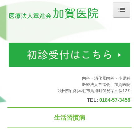
ホーム
院長紹介
診療のご案内
生活習慣病
診療カレンダー
内科・消化器内科・小児科
医療法人章進会 加賀医院
初診の方へ
秋田県由利本荘市鳥海町伏見字久保12-9
TEL:
0184-57-3456
施設・設備のご案内
交通案内
生活習慣病
施設基準