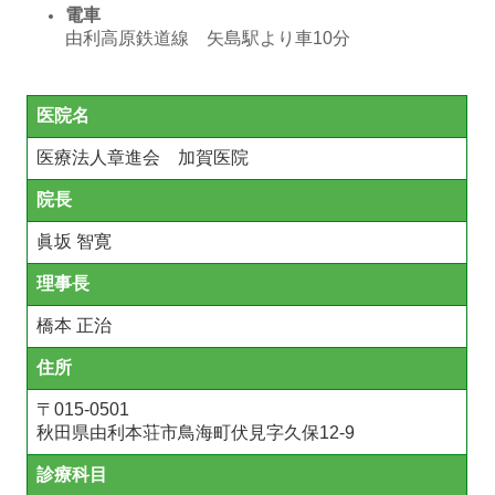
電車
由利高原鉄道線 矢島駅より車10分
医院名
医療法人章進会 加賀医院
院長
眞坂 智寛
理事長
橋本 正治
住所
〒
015-0501
秋田県由利本荘市鳥海町伏見字久保12-9
診療科目