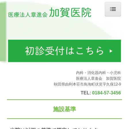
ホーム
院長紹介
診療のご案内
生活習慣病
診療カレンダー
内科・消化器内科・小児科
医療法人章進会 加賀医院
初診の方へ
秋田県由利本荘市鳥海町伏見字久保12-9
TEL:
0184-57-3456
施設・設備のご案内
交通案内
施設基準
施設基準