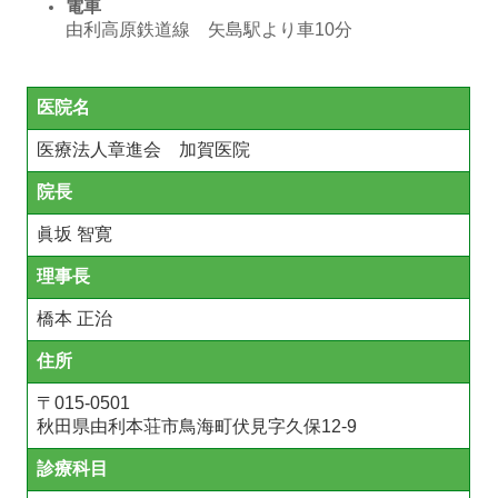
電車
由利高原鉄道線 矢島駅より車10分
医院名
医療法人章進会 加賀医院
院長
眞坂 智寛
理事長
橋本 正治
住所
〒
015-0501
秋田県由利本荘市鳥海町伏見字久保12-9
診療科目