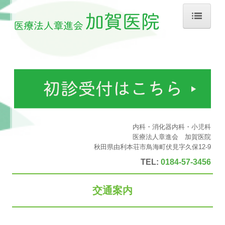
ホーム
院長紹介
診療のご案内
生活習慣病
診療カレンダー
内科・消化器内科・小児科
医療法人章進会 加賀医院
初診の方へ
秋田県由利本荘市鳥海町伏見字久保12-9
TEL:
0184-57-3456
施設・設備のご案内
交通案内
交通案内
施設基準