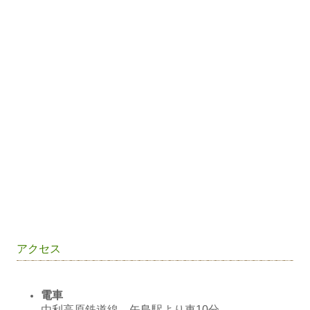
アクセス
電車
由利高原鉄道線 矢島駅より車10分