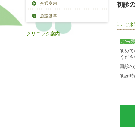
初診
交通案内
施設基準
1．ご来
クリニック案内
ご来院
初めて
くださ
再診の
初診時