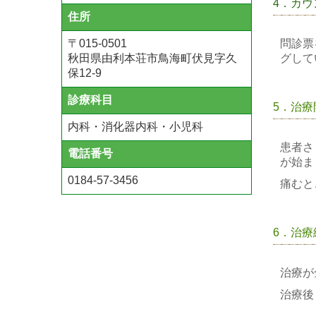
4．カウ
住所
問診票
〒
015-0501
グして
秋田県由利本荘市鳥海町伏見字久
保12-9
診療科目
5．治療
内科・消化器内科・小児科
患者さ
電話番号
が始ま
0184-57-3456
痛むと
6．治
治療が
治療後