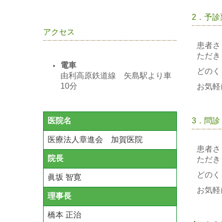
2．予診
アクセス
患者さ
ただき
電車
どのく
由利高原鉄道線 矢島駅より車
10分
お気軽
3．問診
医院名
医療法人章進会 加賀医院
患者さ
院長
ただき
どのく
眞坂 智寛
お気軽
理事長
橋本 正治